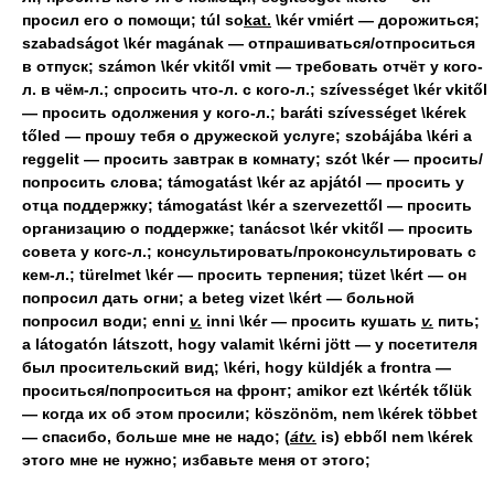
просил его о помощи; túl so
kat.
\kér vmiért — дорожиться;
szabadságot \kér magának — отпрашиваться/отпроситься
в отпуск; számon \kér vkitől vmit — требовать отчёт у кого-
л. в чём-л.; спросить что-л. с кого-л.; szívességet \kér vkitől
— просить одолжения у кого-л.; baráti szívességet \kérek
tőled — прошу тебя о дружеской услуге; szobájába \kéri a
reggelit — просить завтрак в комнату; szót \kér — просить/
попросить слова; támogatást \kér az apjától — просить у
отца поддержку; támogatást \kér a szervezettől — просить
организацию о поддержке; tanácsot \kér vkitől — просить
совета у когс-л.; консультировать/проконсультировать с
кем-л.; türelmet \kér — просить терпения; tüzet \kért — он
попросил дать огни; a beteg vizet \kért — больной
попросил води; enni
v.
inni \kér — просить кушать
v.
пить;
a látogatón látszott, hogy valamit \kérni jött — у посетителя
был просительский вид; \kéri, hogy küldjék a frontra —
проситься/попроситься на фронт; amikor ezt \kérték tőlük
— когда их об этом просили; köszönöm, nem \kérek többet
— спасибо, больше мне не надо; (
átv.
is) ebből nem \kérek
этого мне не нужно; избавьте меня от этого;