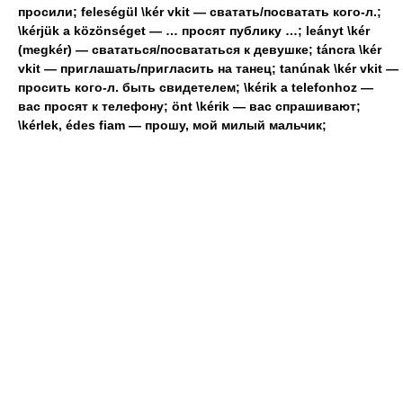
просили; feleségül \kér vkit — сватать/посватать кого-л.;
\kérjük a közönséget — … просят публику …; leányt \kér
(megkér) — свататься/посвататься к девушке; táncra \kér
vkit — приглашать/пригласить на танец; tanúnak \kér vkit —
просить кого-л. быть свидетелем; \kérik a telefonhoz —
вас просят к телефону; önt \kérik — вас спрашивают;
\kérlek, édes fiam — прошу, мой милый мальчик;