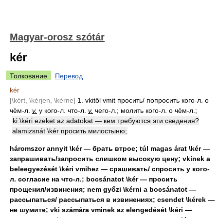
Magyar-orosz szótár
kér
Толкование
Перевод
kér
[\kért, \kérjen, \kérne]
1. vkitől vmit просить/ попросить кого-л. о
чём-л.
v.
у кого-л. что-л.
v.
чего-л.; молить кого-л. о чём-л.;
ki \kéri ezeket az adatokat — кем требуются эти сведения?
alamizsnát \kér просить милостыню;
háromszor annyit \kér — брать втрое; túl magas árat \kér —
запрашивать/запросить слишком высокую цену; vkinek a
beleegyezését \kéri vmihez — срашивать/ спросить у кого-
л. согласие на что-л.; bocsánatot \kér — просить
прощения/извинения; nem győzi \kérni a bocsánatot —
рассыпаться/ рассыпаться в извинениях; csendet \kérek —
не шумите; vki számára vminek az elengedését \kéri —