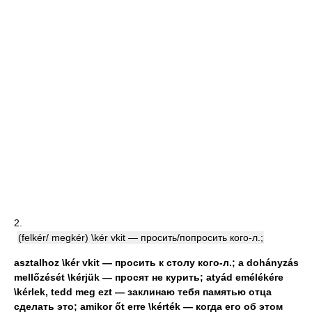
2.
(felkér/ megkér) \kér vkit — просить/попросить кого-л.;
asztalhoz \kér vkit — просить к столу кого-л.; a dohányzás
mellőzését \kérjük — просят не курить; atyád emélékére
\kérlek, tedd meg ezt — заклинаю тебя памятью отца
сделать это; amikor őt erre \kérték — когда его об этом