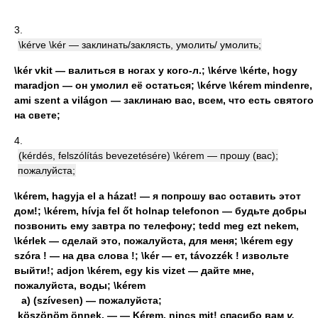
3.
\kérve \kér — заклинать/заклясть, умолить/ умолить;
\kér vkit — валиться в ногах у кого-л.; \kérve \kérte, hogy
maradjon — он умолил её остаться; \kérve \kérem mindenre,
ami szent a világon — заклинаю вас, всем, что есть святого
на свете;
4.
(kérdés, felszólítás bevezetésére) \kérem — прошу (вас);
пожалуйста;
\kérem, hagyja el a házat! — я попрошу вас оставить этот
дом!; \kérem, hívja fel őt holnap telefonon — будьте добры
позвонить ему завтра по телефону; tedd meg ezt nekem,
\kérlek — сделай это, пожалуйста, для меня; \kérem egy
szóra ! — на два слова !; \kér — ет, távozzék ! извольте
выйти!; adjon \kérem, egy kis vizet — дайте мне,
пожалуйста, воды; \kérem
a) (szívesen) — пожалуйста;
köszönöm önnek. — — Kérem, nincs mit! спасибо вам
v.