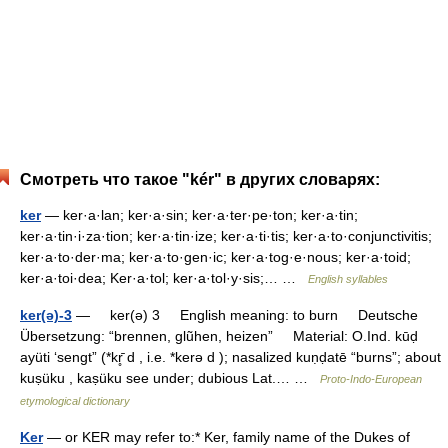
Смотреть что такое "kér" в других словарях:
ker
— ker·a·lan; ker·a·sin; ker·a·ter·pe·ton; ker·a·tin;
ker·a·tin·i·za·tion; ker·a·tin·ize; ker·a·ti·tis; ker·a·to·conjunctivitis;
ker·a·to·der·ma; ker·a·to·gen·ic; ker·a·tog·e·nous; ker·a·toid;
ker·a·toi·dea; Ker·a·tol; ker·a·tol·y·sis;… …
English syllables
ker(ǝ)-3
— ker(ǝ) 3 English meaning: to burn Deutsche
Übersetzung: “brennen, glũhen, heizen” Material: O.Ind. kūḍ
ayüti ‘sengt” (*kr̥̄ d , i.e. *kerǝ d ); nasalized kuṇḍatē “burns”; about
kuṣüku , kaṣüku see under; dubious Lat.… …
Proto-Indo-European
etymological dictionary
Ker
— or KER may refer to:* Ker, family name of the Dukes of