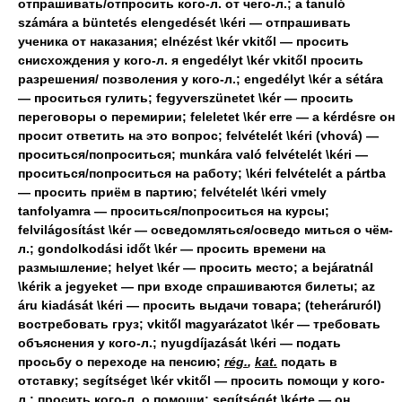
отпрашивать/отпросить кого-л. от чего-л.; a tanuló
számára a büntetés elengedését \kéri — отпрашивать
ученика от наказания; elnézést \kér vkitől — просить
снисхождения у кого-л. я engedélyt \kér vkitől просить
разрешения/ позволения у кого-л.; engedélyt \kér a sétára
— проситься гулить; fegyverszünetet \kér — просить
переговоры о перемирии; feleletet \kér erre — а kérdésre он
просит ответить на это вопрос; felvételét \kéri (vhová) —
проситься/попроситься; munkára való felvételét \kéri —
проситься/попроситься на работу; \kéri felvételét a pártba
— просить приём в партию; felvételét \kéri vmely
tanfolyamra — проситься/попроситься на курсы;
felvilágosítást \kér — осведомляться/осведо миться о чём-
л.; gondolkodási időt \kér — просить времени на
размышление; helyet \kér — просить место; a bejáratnál
\kérik a jegyeket — при входе спрашиваются билеты; az
áru kiadását \kéri — просить выдачи товара; (teheráruról)
востребовать груз; vkitől magyarázatot \kér — требовать
объяснения у кого-л.; nyugdíjazását \kéri — подать
просьбу о переходе на пенсию;
rég.
,
kat.
подать в
отставку; segítséget \kér vkitől — просить помощи у кого-
л.; просить кого-л. о помощи; segítségét \kérte — он