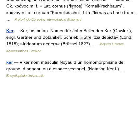
Gk. κράνος m. f. = Lat. cornus (*kr̥nos) “Kornelkirschbaum”,
κράνον = Lat. cornum “Kornelkirsche”, Lith. *kirnas as base from…
…
Proto-Indo-European etymological dictionary
Ker
— Ker, bei botan. Namen für John Bellenden Ker (Gawler ),
engl. Gärtner und Botaniker. Schrieb: »Strelitzia depicta« (Lond.
1818); »Iridearum genera« (Brüssel 1827) …
Meyers Großes
Konversations-Lexikon
ker
— ● ker nom masculin Noyau d un homomorphisme de
groupe, d anneau ou d espace vectoriel. (Notation Ker f.) …
Encyclopédie Universelle