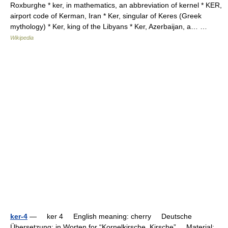
Roxburghe * ker, in mathematics, an abbreviation of kernel * KER,
airport code of Kerman, Iran * Ker, singular of Keres (Greek
mythology) * Ker, king of the Libyans * Ker, Azerbaijan, a… …
Wikipedia
ker-4
— ker 4 English meaning: cherry Deutsche
Übersetzung: in Worten for “Kornelkirsche, Kirsche” Material: