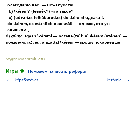
благодарю вас. — Пожалуйста!
b) \kérem? (tessék?) что такое?
c) (udvarias felháborodás) de \kérem! однако !;
de \kérem, ez már több a soknál! — однако, это уж
слишком!;
d)
gúny.
ugyan \kérem! — оставь(те)!; e) \kérem (szépen) —
пожалуйста;
rég.
alázattal \kérem — прошу покорнейше
Magyar-orosz szótár
.
2013
.
Игры ⚽
Поможем написать реферат
képzőszövet
kerámia