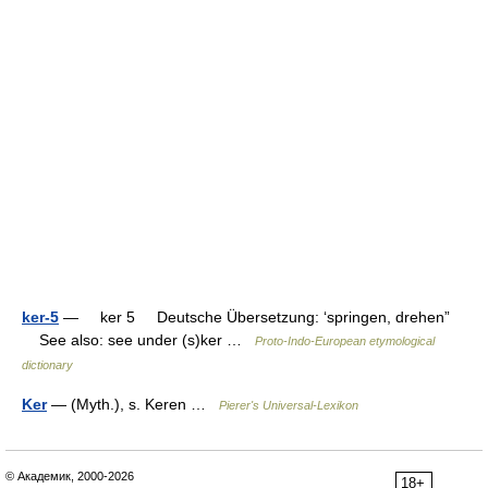
ker-5
— ker 5 Deutsche Übersetzung: ‘springen, drehen”
See also: see under (s)ker …
Proto-Indo-European etymological
dictionary
Ker
— (Myth.), s. Keren …
Pierer's Universal-Lexikon
© Академик, 2000-2026
18+