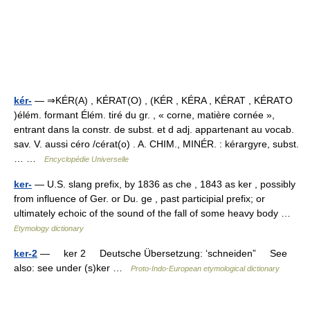
kér-
— ⇒KÉR(A) , KÉRAT(O) , (KÉR , KÉRA , KÉRAT , KÉRATO
)élém. formant Élém. tiré du gr. , « corne, matière cornée »,
entrant dans la constr. de subst. et d adj. appartenant au vocab.
sav. V. aussi céro /cérat(o) . A. CHIM., MINÉR. : kérargyre, subst.
… …
Encyclopédie Universelle
ker-
— U.S. slang prefix, by 1836 as che , 1843 as ker , possibly
from influence of Ger. or Du. ge , past participial prefix; or
ultimately echoic of the sound of the fall of some heavy body …
Etymology dictionary
ker-2
— ker 2 Deutsche Übersetzung: ‘schneiden” See
also: see under (s)ker …
Proto-Indo-European etymological dictionary